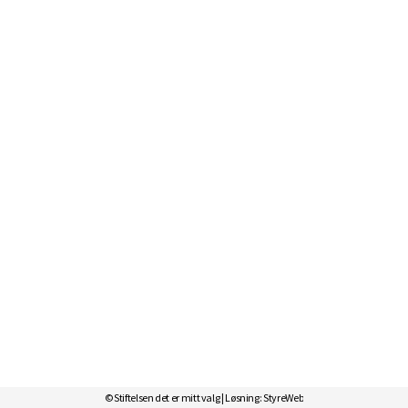
© Stiftelsen det er mitt valg | Løsning:
StyreWeb